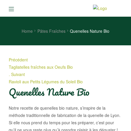
Home
Pâtes Fraîches
Quenelles Nature Bio
Précédent
Tagliatelles fraîches aux Oeufs Bio
.
Suivant
Ravioli aux Petits Légumes du Soleil Bio
Quenelles Nature Bio
Notre recette de quenelles bio nature, s’inspire de la
méthode traditionnelle de fabrication de la quenelle de Lyon.
|
Si elle nous prend du temps pour les préparer, c’est pour
qu’il ne vous reste plus qu’à prendre plaisir à les déguster !