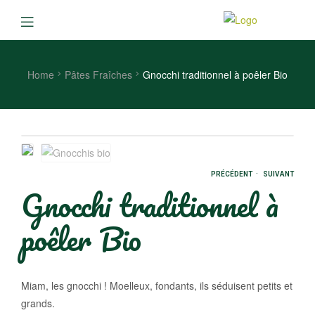
Home
Pâtes Fraîches
Gnocchi traditionnel à poêler Bio
.
PRÉCÉDENT
SUIVANT
Gnocchi traditionnel à
poêler Bio
Miam, les gnocchi ! Moelleux, fondants, ils séduisent petits et
grands.
|